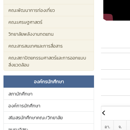
จักรกริช จันท
นักศึกษา นายอ
คณะพัฒนาการท่องเที่ยว
ประธานสภานักศ
คณะเศรษฐศาสตร์
องค์กรนักศึกษ
โจ้ ในฐานะกรร
วิทยาลัยพลังงานทดแทน
พิจารณากำห
การดำเนินงาน
คณะสารสนเทศและการสื่อสาร
อัตลักษณ์ลูกแม่
ประจำปีการศึก
คณะสถาปัตยกรรมศาสตร์และการออกแบบ
การประชุมดังก
สิ่งแวดล้อม
เห็นและข้อเสน
3 ฝ่าย เพื่อขั
องค์กรนักศึกษา
งานกิจกรรมเสร
ลูกแม่โจ้ ให้เ
สภานักศึกษา
เดียวกัน และเก
องค์การนักศึกษา
กัน โดยได้กำ
และแนวทางกา
สโมสรนักศึกษาคณะ/วิทยาลัย
กิจกรรมไว้ แล
ในรายละเอียอด
ชมรมอิสระ