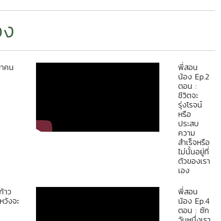
สิ่งแวดล้อม
Problem Tree, Solution Tree และต่อด้วย
จารย์ที่ปรึกษาโครงการฯ
องค์กรนักศึกษา พบปะผู้บริหาร
ด่นของผลงาน
เครื่องมือทฤษฎีการเปลี่ยนแปลง (Theory of
อง
ห้การต้อนรับ Mr. Elgar
มหาวิทยาลัย ค้นหาแรงบันดาลใจ
ค์ แต่ยังรวมถึง
Change)Cr. ภาพ/ข้อมูลข่าวสาร @พิชิต
r, Director of
ในการทำกิจกรรมนักศึกษา โดยมี
ยผลสู่ชุมชนโดย
พงษ์#UVolunteerforschool#กสศ#whyiwhy#
ams, Enactus Global และ
รองศาสตราจารย์ ว่าที่ร้อยตรี
ม ปัจจุบัน
ตะกาญจน์ อนันตศิลป์
ดร.นิโรจน์ สินณรงค์ ผู้ช่วย
ป่าเหมือด ตลาด
่าคน
พี่สอน
การมูลนิธิรากแก้ว ซึ่งเดิน
อธิการบดี นางอรณุตรา จ่ากุญชร
น้อง Ep.2
ียง ทำให้
ชี้แจงแนวทางการดำเนิน
ผู้อำนวยการกองพัฒนานักศึกษา
ตอน :
ไปได้เข้าถึง
Enactus Thailand และ
และหัวหน้างานสังกัดกองพัฒนา
ชีวิตจะ
่างยั่งยืน และ
รุ่งโรจน์
รียมความพร้อมการเป็นเจ้า
นักศึกษา ได้มาพบปะผู้นำนักศึกษา
ะจำวันได้
หรือ
Enactus World Cup 2025
ที่เข้าร่วมโครงการ ทั้งนี้ได้รับ
ประสบ
่ ที่ไม่เพียง
จนหารือความร่วมมือในการ
เกียรติจาก ดร.สุดปฐพี เวียงสี
ความ
ยนแนวคิดของ
นุนนักศึกษาและพัฒนา
มาเป็นวิทยากรสร้างสรรค์
สำเร็จหรือ
 Agro-Power
ไม่นั้นอยู่ที่
ารเพื่อความยั่งยืน ณ ห้อง
กิจกรรมให้แก่น้อง ๆ ผู้นำ
ตัวของเรา
ะผลิตกรรม
สำนักงานมหาวิทยาลัย
นักศึกษา ในการนี้ การจัด
เอง
วิทยาลัย
ทยาลัยแม่โจ้
กิจกรรมสัมมนาผู้นำนักศึกษา ยัง
้แก่ นายณัฐ
คงมีการจัดกิจกรรมอีกอย่างต่อ
ก้าว
พี่สอน
วัน ณ อยุธยา ,
เนื่อง เพื่อให้ผู้นำนักศึกษาในแต่ละ
าหวังจะ
น้อง Ep.4
ลิณี ศรีแก้ว
ตอน : ซัก
กลุ่มกิจกรรมได้เรียนรู้ถึง
วันหนึ่งเรา
 อาจารย์