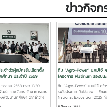
ข่าวกิจก
ะจำตัวผู้สมัครรับเลือกตั้ง
ทีม "Agro-Power" ม.แม่โจ้ ค
นักศึกษา ประจำปี 2569
โครงการ Platinum รองชนะเ
ระดับประเทศ ในงาน“2025 
12 มกราคม 2568 เวลา 13.30
ทีม "Agro-Power" ม.แม่โจ้ คว้า
Enactus Thailand Expo : 
พัฒน์ ราชจันทร์ รักษาการแทน
ระดับประเทศ Rakkaew – Enac
Sustainability Showcase"
งพัฒนานักศึกษา ได้กล่าวให้
National Exposition 2025 ที
สักขีพยาน ในการจับหมายเลข
Power มหาวิทยาลัยแม่โจ้ นำเ
9
11 มิถุนายน 2568