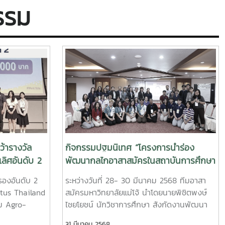
รรม
ว้ารางวัล
กิจกรรมปฐมนิเทศ “โครงการนำร่อง
ลิศอันดับ 2
พัฒนากลไกอาสาสมัครในสถาบันการศึกษา
Rakkaew -
เพื่อสร้างโอกาสทางการศึกษาให้แก่
รองอันดับ 2
ระหว่างวันที่ 28- 30 มีนาคม 2568 ทีมอาสา
University
โรงเรียนพื้นที่ห่างไกล”
tus Thailand
สมัครมหาวิทยาลัยแม่โจ้ นำโดยนายพิชิตพงษ์
ม Agro-
ไชยโยชน์ นักวิชาการศึกษา สังกัดงานพัฒนา
สนอผลงาน
นักศึกษาและศิษย์เก่าสัมพันธ์ กองพัฒนา
31 มีนาคม 2568