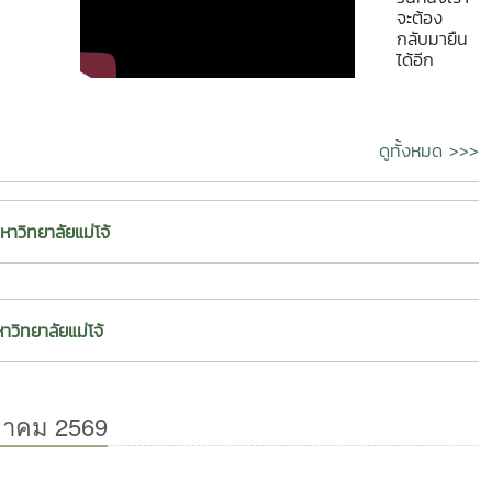
กระบวนการบริหารงานด้าน
จะต้อง
ย์ ดร.พิชญ์
กิจกรรมนักศึกษา สำหรับผู้นำ
กลับมายืน
์ สัจจสมบูรณ์
นักศึกษา
ได้อีก
อาจารย์ที่
ักศึกษาคณะ
gro-Power
ดูทั้งหมด >>>
 ไม่ใช่แค่
เป็นโมเดลที่
หาวิทยาลัย ตอน
วิทยาลัยแม่โจ้
หวังว่าจะได้
นมาทำเองได้
ือความสำเร็จ
แปลงมันเริ่ม
วิทยาลัยแม่โจ้
าไม่ใช่เพื่อบ่น
ั้งใจจริง ทุกคน
่ได้” ด้าน
อาจารย์ที่
า "รางวัลนี้
นของนักศึกษาใน