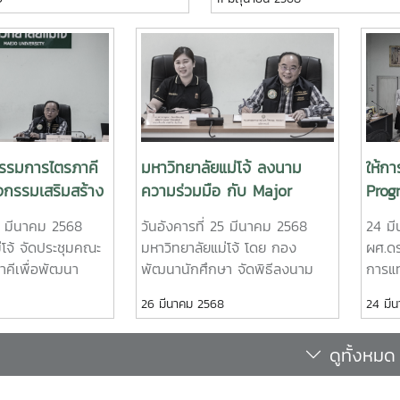
ครรับเลือกตั้งผู้นำองค์กร
“#พลังเกษตรเปลี่ยนขยะเศษอาหา
จำปี 2569 (นายกองค์การ
คว้ารองอันดับ 2 ระดับประเทศ 
ยกสโมสรนักศึกษาคณะ/วิทยาลัย,
Platinum จากเวที Rakkaew –
ศึกษา) ณ ห้องประชุมองค์กร
Thailand National Expositio
2 ศูนย์กิจการนักศึกษาแม่โจ้
โดย มูลนิธิรากแก้ว เพื่อเปิดโอกา
ยศสุข) โดย ประกาศรายชื่อและ
นักศึกษาจากสถาบันการศึกษาทั่
วผู้สมัครรับเลือกตั้งทั้งหมดจะ
แสดงผลของโครงการที่ได้ร่วมดำ
บต่อไป ติดตามความเคลื่อนไหว
ชุมชน นำไปพัฒนาต่อยอดให้เกิด
รรมการไตรภาคี
มหาวิทยาลัยแม่โจ้ ลงนาม
ให้กา
ู้นำองค์กรนักศึกษามหาวิทยาลัย
ยั่งยืนกับชุมชนมากยิ่งขึ้น ซึ่งม
จกรรมเสริมสร้าง
ความร่วมมือ กับ Major
Prog
acebook :กิจกรรมนักศึกษา
การศึกษาทั่วประเทศผ่านการคัดเล
่โจ้ ครั้งที่
Cinelex เพื่อสนับสนุนด้านการ
และเล
่โจ้website : งานพัฒนา
โครงการ 21 ทีม เมื่อวันที่ 6-7
25 มีนาคม 2568
วันอังคารที่ 25 มีนาคม 2568
24 ม
พัฒนานักศึกษา
การเ
ย์เก่าสัมพันธ์https://act-
ที่ผ่านมา ณ ศูนย์การค้าสามย่าน
่โจ้ จัดประชุมคณะ
มหาวิทยาลัยแม่โจ้ โดย กอง
ผศ.ดร
การด
/
กรุงเทพมหานคร ผลงาน “พลังเ
คีเพื่อพัฒนา
พัฒนานักศึกษา จัดพิธีลงนาม
การแท
Thai
ขยะเศษอาหารเป็นทุนชีวิต” ได้ดำ
ร้างอัตลักษณ์ลูก
ความร่วมมือด้านการส่งเสริม
ร.ต.ดร
26 มีนาคม 2568
24 มี
พร้อ
เนื่องตั้งแต่ปี 2566 และยังคงพั
้แทนจาก 3 ฝ่าย อัน
สนับสนุนกิจกรรมนักศึกษา
อธิกา
หยุดยั้ง โดยมุ่งแก้ปัญหาขยะเศ
Enac
ทยาลัยแม่โจ้ โดย
ระหว่าง มหาวิทยาลัยแม่โจ้ กับ
จันทร
ผ่านนวัตกรรมการเลี้ยงหนอนแม
ดูทั้งหมด
ย์ ดร.วีระพล ทอง
บริษัท เมเจอร์ซีนีเพล็กซ์ กรุ๊ป
และศิ
(Black Soldier Fly: BSF) เพื่อเ
หาวิทยาลัยแม่โจ้
จำกัด (มหาชน) โดยมี รอง
แทนผ
ให้กลายเป็นทรัพยากรมีคุณค่า เช
นคณะกรรมการ
ศาสตราจารย์ ดร.วีระพล ทองมา
นักศึ