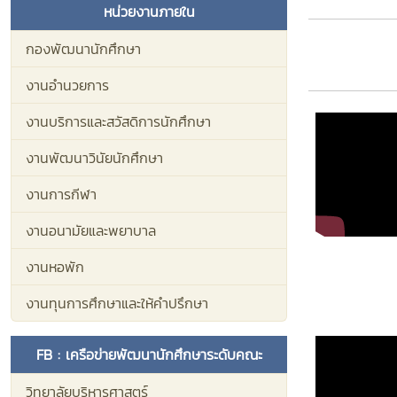
หน่วยงานภายใน
ไตรภาคี ผู้ช่
ดร.ประภากร 
กองพัฒนานักศึกษา
แทนรองอธิกา
ประธานคณะก
งานอำนวยการ
ศาสตราจารย์ ว่
งานบริการและสวัสดิการนักศึกษา
โรจน์ สินณรงค
ในฐานะรองปร
งานพัฒนาวินัยนักศึกษา
พร้อมด้วยผู้บ
และบุคลากรขอ
งานการกีฬา
ฐานะกรรมการ 
งานอนามัยและพยาบาล
แม่โจ้ โดย ดร
นายกสมาคมศิษย
งานหอพัก
รองประธานค
เทพนรินทร์ ร
งานทุนการศึกษาและให้คำปรึกษา
บริหารสมาคมศิษ
ฐานะกรรมการ
FB : เครือข่ายพัฒนานักศึกษาระดับคณะ
ศิษย์เก่าแม่โจ
ผู้นำองค์กรนั
วิทยาลัยบริหารศาสตร์