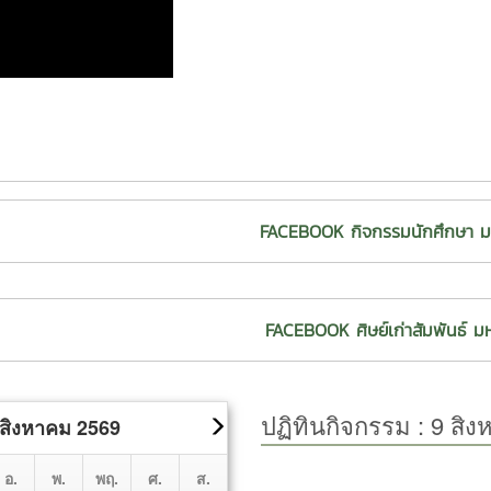
ร์ศรี นายกองค์การ
โครงการสหกิจศึกษา ตลอดจนส่ง
ดร.วงค์พันธ์ พรหมวงศ์ , อาจาร
ภิรักษ์ บุญมา
เสริมอัตราการมีงานทำของ
จิตต์ภักดี , อาจารย์ ดร.สุธาวัลย
ึกษา และผู้นำ
นักศึกษาภายหลังจากสำเร็จการ
และ นายพิชิตพงษ์ ไชยโยชน์ เป็น
า มหาวิทยาลัยแม่
ศึกษา ซึ่งสอดคล้องตาม
ปรึกษา นายณัฐวัตร แซ่เซียว น
มการเพื่อร่วมกัน
ยุทธศาสตร์ด้านการพัฒนา
ผลิตกรรมการเกษตร ผู้นำทีมA
นดกรอบและแนวทาง
นักศึกษาของมหาวิทยาลัยแม่โจ้
กล่าวว่า “ผมอยากให้ Agro-Power
กิจกรรมเสริมสร้าง
CR : ภาพข่าว ฝ่ายสื่อสารองค์กร
โครงการของนักศึกษา แต่มันต้อง
โจ้ รุ่นที่ 90
มหาวิทยาลัยแม่โจ้
ชุมชนใช้ได้จริง เราเริ่มจากในม
ษา 2568 ในการนี้
FACEBOOK กิจกรรมนักศึกษา มหา
นี้ขยายไปที่โรงเรียนและตลาด และ
ล่าวได้รับความคิด
เห็นเด็ก ๆ หรือคนในชุมชนลุกขึ้
อแนะต่าง ๆ จากทั้ง
และขยายผลต่อเนื่องไปเรื่อย ๆ ค
บเคลื่อนการดำเนิน
ของจริง อยากบอกว่า การเปลี่ยน
ิมสร้างอัตลักษณ์
FACEBOOK ศิษย์เก่าสัมพันธ์ มหา
ได้จากเรื่องเล็ก ๆ แค่เรามองปัญห
ป็นไปในทิศทาง
แต่เพื่อแก้ และกล้าลงมือทำ ถ้าต
ิดความเข้าใจที่ตรง
ก็สามารถสร้างผลกระทบที่ยิ่งใหญ
หนดกรอบกิจกรรม
อาจารย์ ดร.วงค์พันธ์ พรหมวงศ์ 
รดำเนินงาน
ปรึกษาโครงการฯ กล่าวเพิ่มเติมว่
ะจะร่วมกันพิจารณา
เป็นเครื่องยืนยันถึงความมุ่งมั่
กิจกรรมอีกครั้งใน