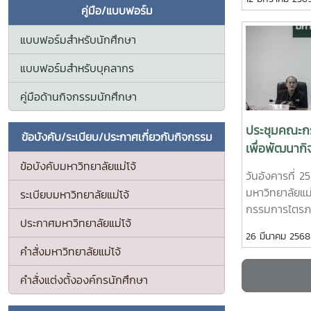
ประจำตัวผู้สมั
คู่มือ/แบบฟอร์ม
นักศึกษา ประ
นักศึกษา, นา
แบบฟอร์มสำหรับนักศึกษา
สมาชิกสภานัก
แบบฟอร์มสำหรับบุคลากร
นักศึกษา ชั้น 
(อาคารอำนวย 
คู่มือด้านกิจกรรมนักศึกษา
หมายเลขประจำตั
ประกาศให้ทรา
ประชุมคณะก
ข้อบังคับ/ระเบียบ/ประกาศเกี่ยวกับกิจกรรม
การเลือกตั้งผ
เพื่อพัฒนากิ
แม่โจ้ได้ทางf
อัตลักษณ์ลูกแม
ข้อบังคับมหาวิทยาลัยแม่โจ้
มหาวิทยาลัยแม
วันอังคารที่ 
1/2568
นักศึกษาและศิษ
มหาวิทยาลัยแม
ระเบียบมหาวิทยาลัยแม่โจ้
stu.mju.ac.th
กรรมการไตรภา
ประกาศมหาวิทยาลัยแม่โจ้
กิจกรรมเสริมส
26 มีนาคม 2568
แม่โจ้ โดยมีผู
คำสั่งมหาวิทยาลัยแม่โจ้
ได้แก่ 1. มหาวิ
รองศาสตราจาร
คำสั่งแต่งตั้งองค์กรนักศึกษา
มา อธิการบดีม
ในฐานะประธา