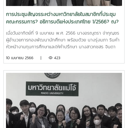
100,000 บาท เพื่อร่วมสนับสนุนการทำงานของกำลังพลและเจ้า
หน้าที่ โดยมี นายนิรัตน์ พงษ์สิทธิถาวร ผู้ว่าราชการจังหวัด
การประชุมสัญจรระหว่างมหาวิทยาลัยในสมาชิกที่ประชุม
เชียงใหม่ เป็นผู้รับมอบ โดยสิ่งของและเงินที่ได้รับการสนับสนุน
คณะกรรมการ? อธิการบดีแห่งประเทศไทย 1/2566? ณ?
ผู้ว่าราชการจังหวัดเชียงใหม่ ได้มอบหมายให้ที่ทำการปกครอง
มหาวิทยาลัยเชียงใหม่
จังหวัดเชียงใหม่ ดำเนินการบริหารจัดการและส่งมอบกระจายไป
เมื่อวันอาทิตย์ที่ 9 เมษายน พ.ศ. 2566 นางอรณุตรา จ่ากุญชร
ยังหน่วยปฏิบัติงานต่าง ๆ ในพื้นที่ 25 อำเภอ ทันทีเครดิตภาพ
ผู้อำนวยการกองพัฒนานักศึกษา พร้อมด้วย นางรุ่งนภา รินคำ
ข่าว : กองส่งเสริมศิลปวัฒนธรรม มหาวิทยาลัยแม่โจ้ และ #ฝ่าย
หัวหน้างานทุนการศึกษาและให้คำปรึกษา นางสาวกชสร จินดา
สื่อสารองค์กรมหาวิทยาลัยแม่โจ้
รัตน์ นายพิชิตพงษ์ ไชยโยชน์ และผู้นำนักศึกษาจากองค์การ
10 เมษายน 2566 |
423
นักศึกษา สภานักศึกษา เป็นตัวแทนมหาวิทยาลัยเข้าร่วมการ
ประชุมสัญจรระหว่างมหาวิทยาลัยในสมาชิกที่ประชุมคณะ
กรรมการ? อธิการบดีแห่งประเทศไทย 1/2566? ณ?
มหาวิทยาลัยเชียงใหม่ โดยมี ศาสตราจารย์ ดร.นพ.พงษ์รักษ์ ศรี
บัณฑิตมงคล อธิการบดีมหาวิทยาลัยเชียงใหม่ และประธานที่
ประชุมอธิการบดีแห่งประเทศไทย เป็นประธานในเปิดการประชุมได้
รับเกียรติจาก ดร.สุวิทย์ เมษินทรีย์ อดีตรัฐมนตรีว่าการกระทรวง
การอุดมศึกษา วิทยาศาสตร์ วิจัยและนวัตกรรม บรรยายในเรื่อง
"การบ่มเพาะผู้นำเยาวชนไทยเป็น Youth Soft Power
Ambassador" และได้มีการบรรยายพิเศษเกี่ยวกับการพัฒนา