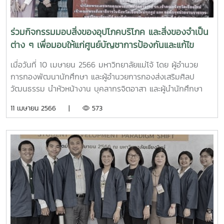
ร่วมกิจกรรมมอบสิ่งของอุปโภคบริโภค และสิ่งของจำเป็น
ต่าง ๆ เพื่อมอบให้แก่ศูนย์บัญชาการป้องกันและแก้ไข
ปัญหาไฟป่า หมอกควัน และฝุ่นละอองขนาดเล็ก (PM2.5)
เมื่อวันที่ 10 เมษายน 2566 มหาวิทยาลัยแม่โจ้ โดย ผู้อำนวย
จังหวัดเชียงใหม่
การกองพัฒนานักศึกษา และผู้อำนวยการกองส่งเสริมศิลป
วัฒนธรรม นำหัวหน้างาน บุคลากรจิตอาสา และผู้นำนักศึกษา
จากสภานักศึกษาและองค์การนักศึกษา เข้าร่วมเป็นจิตอาสาใน
11 เมษายน 2566 |
573
การขนสิ่งของอุปโภคบริโภค และสิ่งของจำเป็นต่าง ๆ เพื่อมอบให้
แก่ศูนย์บัญชาการป้องกันและแก้ไขปัญหาไฟป่า หมอกควัน และ
ฝุ่นละอองขนาดเล็ก (PM2.5) จังหวัดเชียงใหม่ ซึ่ง คณะสงฆ์
จังหวัดเชียงใหม่ พร้อมด้วยภาคีหน่วยงานราชการ ประชาชน
มูลนิธิ 1016 เพื่อการกุศล นำโดยพระเทพมังคลาจารย์ รักษาการ
เจ้าคณะจังหวัดเชียงใหม่ เจ้าคณะพระสังฆาธิการในจังหวัด
เชียงใหม่ทุกรูป และองค์กรหน่วยงานราชการ มหาวิทยาลัยแม่โจ้
สถานีตำรวจภูธรแม่ริม กองพลรบพิเศษที่ 5 (ค่ายขุนเณร) และ
องค์กรต่าง ๆ ได้ร่วมกันมอบข้าวสารอาหารแห้ง น้ำดื่ม หน้ากาก
อนามัย เครื่องดื่มเกลือแร่ สิ่งของจำเป็นต่าง ๆ และเงินจำนวน