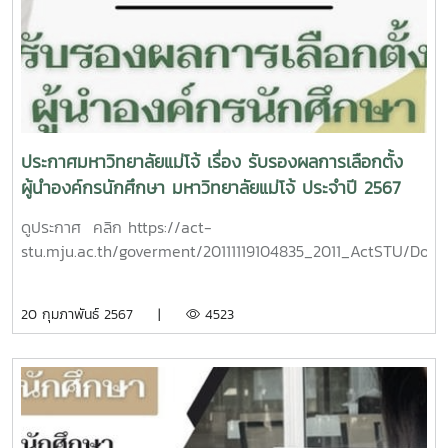
เอกชน ศิษย์เก่าแม่โจ้ บุคลากรมหาวิทยาลัยแม่โจ้ และประชาชน
ทั่วไป ทั้งนี้ได้รับความอนุเคราะค์สถานที่บรรจุถุงยังชีพดังกล่าว
จากพระครูพิบูลพัฒนโกศล (ประเสริฐ ธีรปญฺโญ) เจ้าคณะ
อำเภอเมืองแพร่ เจ้าอาวาสวัดโศภนาลัย ณ วัดโศภนาลัย ตำบล
ทุ่งกวาว จังหวัดแพร่ และนำออกแจกจ่ายส่งมอบให้กับผู้ประสบ
ภัยน้ำท่วมจังหวัดแพร่ โดยมีรองผู้อำนวยการสำนักงานเขตพื้นที่
การศึกษาประถมศึกษาแพร่ เขต 1 นางปนัดดา อุทัศน์ เพื่อส่ง
ประกาศมหาวิทยาลัยแม่โจ้ เรื่อง รับรองผลการเลือกตั้ง
มอบต่อให้กับโรงเรียนในสังกัด และชุมชนโดยรอบ
ผู้นำองค์กรนักศึกษา มหาวิทยาลัยแม่โจ้ ประจำปี 2567
ดูประกาศ คลิก https://act-
stu.mju.ac.th/goverment/20111119104835_2011_ActSTU/Doc_
20 กุมภาพันธ์ 2567 |
4523