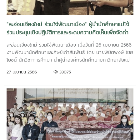
สิงหาคม 2566 ในภาคเช้านำผู้นำองค์การนักศึก ผู้นำสโมสร
นักศึกษาเข้าศึกษาดูงานด้านการพัฒนากิจกรรมนักศึกษา พร้อม
ด้วยบุคลากร ณ มหาวิทยาลัยบูรพา จ.ชลบุรี โอกาสนี้ได้รับ
"ละอ่อนเจียงใหม่ ร่วมใจ๋พัฒนาเมือง" ผู้นำนักศึกษาแม่โจ้
เกียรติในการต้อนรับอย่างเป็นกันเองจาก ผู้ช่วยศาสตราจารย์
ร่วมประชุมเชิงปฏิบัติการและระดมความคิดเห็นเพื่อจัดทำ
เอกวิทย์ โทปุรินทร์ รองอธิการบดีฝ่ายกิจการนิสิต นางสาวกนก
เป้าหมายการพัฒนาจังหวัดเชียงใหม่
นาถ อินต๊ะบูรณ์ ผู้อำนวยการกองนิสิต พร้อมด้วยบุคลากรกอง
ละอ่อนเจียงใหม่ ร่วมใจ๋พัฒนาเมือง เมื่อวันที่ 26 เมษายน 2566
กิจการนิสิต และผู้นำองค์กรนักศึกษามหาวิทยาลัยบูรพาและใน
งานพัฒนานักศึกษาและศิษย์เก่าสัมพันธ์ โดย นายพิชิตพงษ์ ไชย
ภาคบ่ายได้นำคณะศึกษาดูงานเข้าดูงาน ณ ศูนย์อนุรักษ์พันธุ์เต่า
โยชน์ นักวิชาการศึกษา นำผู้นำองค์กรนักศึกษามหาวิทยาลัยแม่
ทะเล กองทัพเรือ อ.สัตหีบ จ.ชลบุรีโดยมีพันจ่าเอกวิสุทธิ์ กระชน
โจ้ ประกอบด้วยองค์การนักศึกษา และสภานักศึกษา เข้าร่วมการ
27 เมษายน 2566 |
33075
วิทยากรประจำศูนย์ให้เกียรติบรรยายให้ความรู้
ประชุมเชิงปฏิบัติการและระดมความคิดเห็นเพื่อจัดทำ เป้าหมาย
พัฒนาจังหวัด 20 ปี 2565-2585 กับกลุ่มเด็กและเยาวชนจังหวัด
เชียงใหม่ และนักศึกษาในจังหวัดเชียงใหม่ ณ โรงแรมเซ็นทารา ริ
เวอร์ไซด์ เชียงใหม่ CR : ภาพ/ข่าว Facebook องค์การ
นักศึกษามหาวิทยาลัยแม่โจ้ Maejo University Student
Organization https://www.facebook.com/mjuso2017