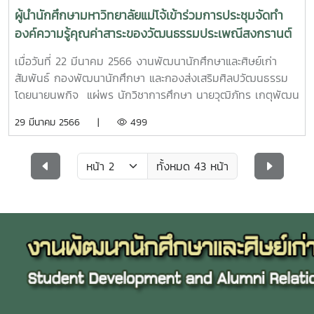
ผู้นำนักศึกษามหาวิทยาลัยแม่โจ้เข้าร่วมการประชุมจัดทำ
องค์ความรู้คุณค่าสาระของวัฒนธรรมประเพณีสงกรานต์
จังหวัดเชียงใหม่
เมื่อวันที่ 22 มีนาคม 2566 งานพัฒนานักศึกษาและศิษย์เก่า
สัมพันธ์ กองพัฒนานักศึกษา และกองส่งเสริมศิลปวัฒนธรรม
โดยนายนพกิจ แผ่พร นักวิชาการศึกษา นายวุฒิภัทร เกตุพัฒน
พล หัวหน้างานอนุรักษ์สืบสานศิลปวัฒนธรรม นำผู้นำนักศึกษา
29 มีนาคม 2566 |
499
มหาวิทยาลัยแม่โจ้ (องค์การนักศึกษา/สภานักศึกษา) เข้าร่วม
“การประชุมจัดทำองค์ความรู้คุณค่าสาระของวัฒนธรรมประเพณี
สงกรานต์ จังหวัดเชียงใหม่” ณ โรงแรมโลตัสปางสวนแก้วโดย
ทั้งหมด 43 หน้า
เสวนา หัวข้อตำนานปีใหม่เมือง ช่วงเวลาและกิจกรรมของคน
เมืองในประเพณีปีใหม่เมือง ความเชื่อและพิธีกรรมที่เกี่ยวข้องกับ
ปีใหม่เมืองคนรุ่นใหม่กับการสืบสานประเพณีสงกรานต์เจียงใหม่
การแบ่งกลุ่มสรุป องค์ความรู้เกี่ยวกับสาระความสำคัญของ
วัฒนธรรมประเพณีสงกรานต์ ข้อมูลและภาพข่าว : สภานักศึกษา
มหาวิทยาลัยแม่โจ้