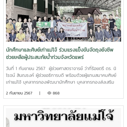
นักศึกษาและศิษย์เก่าแม่โจ้ ร่วมแรงแข็งขันจัดถุงยังชีพ
ช่วยเหลือผู้ประสบภัยน้ำท่วมจังหวัดแพร่
วันที่ 1 กันยายน 2567 ผู้ช่วยศาสตราจารย์ ว่าที่ร้อยตรี ดร. นิ
โรจน์ สินณรงค์ ผู้ช่วยอธิการบดี พร้อมด้วยผู้แทนสมาคมศิษย์
เก่าแม่โจ้ บุคลากรกองพัฒนานักศึกษา บุคลากรกองส่งเสริม
ศิลปวัฒนธรรม อาจารย์ที่ปรึกษาองค์การนักศึกษามหาวิทยาลัย
2 กันยายน 2567 |
868
แม่โจ้ และคณะกรรมการองค์การนักศึกษามหาวิทยาลัยโจ้ โดย
การประสานงานของมหาวิทยาลัยแม่โจ้-แพร่ เฉลิมพระเกียรติ
และคุณธีระ จันทร์แก้ว ศิษย์เก่าแม่โจ้ รุ่น 50 ประธานชมรมศิษย์
เก่าแม่โจ้ จังหวัดแพร่ ได้ร่วมกันบรรจุถุงยังชีพสิ่งของเครื่อง
อุปโภคบริโภค ที่ได้รับการบริจาคจากหน่วยงานภาครัฐ และ