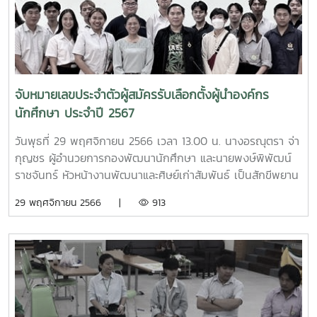
จับหมายเลขประจำตัวผู้สมัครรับเลือกตั้งผู้นำองค์กร
นักศึกษา ประจำปี 2567
วันพุธที่ 29 พฤศจิกายน 2566 เวลา 13.00 น. นางอรณุตรา จ่า
กุญชร ผู้อำนวยการกองพัฒนานักศึกษา และนายพงษ์พิพัฒน์
ราชจันทร์ หัวหน้างานพัฒนาและศิษย์เก่าสัมพันธ์ เป็นสักขีพยาน
ในการจับหมายเลขประจำตัวผู้สมัครรับเลือกตั้งผู้นำองค์กร
29 พฤศจิกายน 2566 |
913
นักศึกษา ประจำปี 2567 (นายกองค์การนักศึกษา, นายกสโมสร
นักศึกษาคณะ/วิทยาลัย, สมาชิกสภานักศึกษา) ณ ห้องประชุม
องค์กรนักศึกษา ชั้น 2 ศูนย์กิจการนักศึกษาแม่โจ้ (อาคารอำนวย
ยศสุข) โดย ประกาศรายชื่อและหมายเลขประจำตัวผู้สมัครรับเลือก
ตั้งทั้งหมดจะประกาศให้ทราบต่อไป ติดตามความเคลื่อนไหวการ
เลือกตั้งผู้นำองค์กรนักศึกษามหาวิทยาลัยแม่โจ้ได้ทางfacebook
: กิจกรรมนักศึกษา มหาวิทยาลัยแม่โจ้ website : งานพัฒนา